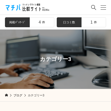

4
1
掲載ﾊﾟｯｹｰｼﾞ
口コミ数
件
件
カテゴリー3
ブログ
カテゴリー3